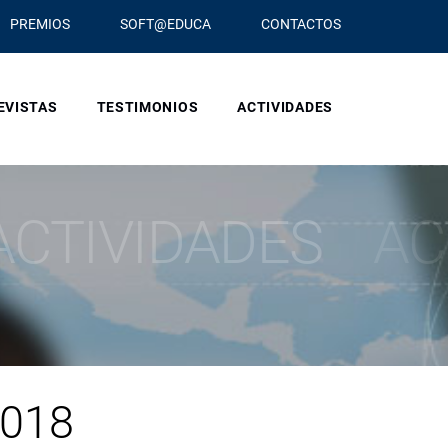
PREMIOS
SOFT@EDUCA
CONTACTOS
EVISTAS
TESTIMONIOS
ACTIVIDADES
ACTIVIDADES
AC
018